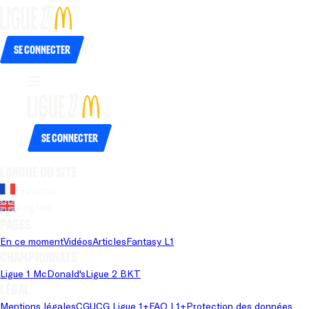
Se connecter
Se connecter
Langue du site
Français
Anglais
Pages
En ce moment
Vidéos
Articles
Fantasy L1
Championnats
Ligue 1 McDonald's
Ligue 2 BKT
Légal
Mentions légales
CGU
CG Ligue 1+
FAQ L1+
Protection des données