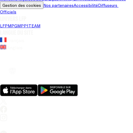
Gestion des cookies
Nos partenaires
Accessibilité
Diffuseurs 
Officiels
Univers LFP
LFP
MPG
MPP
1TEAM
Langue du site
Français
Anglais