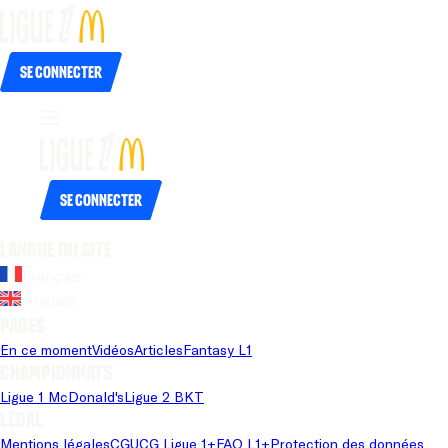
Se connecter
Se connecter
Langue du site
Français
Anglais
Pages
En ce moment
Vidéos
Articles
Fantasy L1
Championnats
Ligue 1 McDonald's
Ligue 2 BKT
Légal
Mentions légales
CGU
CG Ligue 1+
FAQ L1+
Protection des données