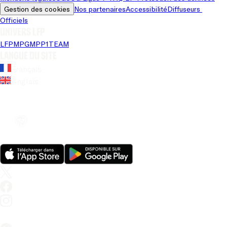
Gestion des cookies
Nos partenaires
Accessibilité
Diffuseurs 
Officiels
Univers LFP
LFP
MPG
MPP
1TEAM
Langue du site
Français
Anglais