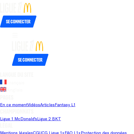
Se connecter
Se connecter
Langue du site
Français
Anglais
Pages
En ce moment
Vidéos
Articles
Fantasy L1
Championnats
Ligue 1 McDonald's
Ligue 2 BKT
Légal
Mentions légales
CGU
CG Ligue 1+
FAQ L1+
Protection des données