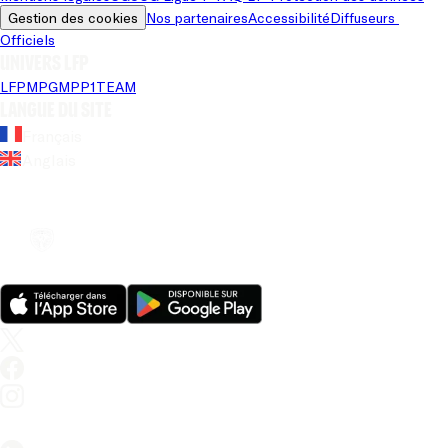
Gestion des cookies
Nos partenaires
Accessibilité
Diffuseurs 
Officiels
Univers LFP
LFP
MPG
MPP
1TEAM
Langue du site
Français
Anglais