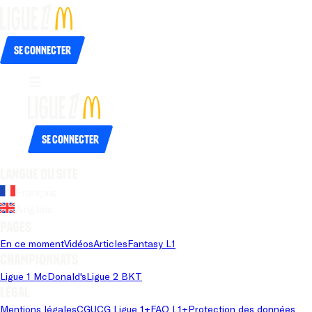
Se connecter
Se connecter
Langue du site
Français
Anglais
Pages
En ce moment
Vidéos
Articles
Fantasy L1
Championnats
Ligue 1 McDonald's
Ligue 2 BKT
Légal
Mentions légales
CGU
CG Ligue 1+
FAQ L1+
Protection des données