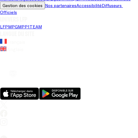
Gestion des cookies
Nos partenaires
Accessibilité
Diffuseurs 
Officiels
Univers LFP
LFP
MPG
MPP
1TEAM
Langue du site
Français
Anglais