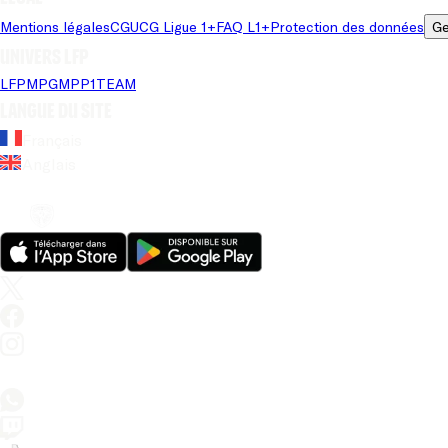
Mentions légales
CGU
CG Ligue 1+
FAQ L1+
Protection des données
Ge
Univers LFP
LFP
MPG
MPP
1TEAM
Langue du site
Français
Anglais