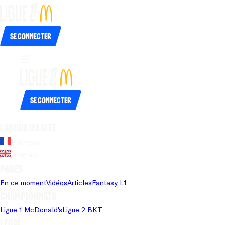
Se connecter
Se connecter
Langue du site
Français
Anglais
Pages
En ce moment
Vidéos
Articles
Fantasy L1
Championnats
Ligue 1 McDonald's
Ligue 2 BKT
Légal