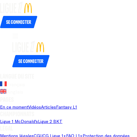
Se connecter
Se connecter
Langue du site
Français
Anglais
Pages
En ce moment
Vidéos
Articles
Fantasy L1
Championnats
Ligue 1 McDonald's
Ligue 2 BKT
Légal
Mentions légales
CGU
CG Ligue 1+
FAQ L1+
Protection des données