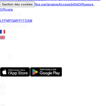
Gestion des cookies
Nos partenaires
Accessibilité
Diffuseurs 
Officiels
Univers LFP
LFP
MPG
MPP
1TEAM
Langue du site
Français
Anglais