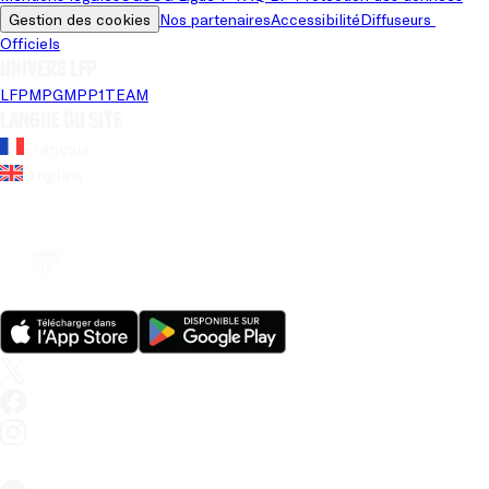
Gestion des cookies
Nos partenaires
Accessibilité
Diffuseurs 
Officiels
Univers LFP
LFP
MPG
MPP
1TEAM
Langue du site
Français
Anglais