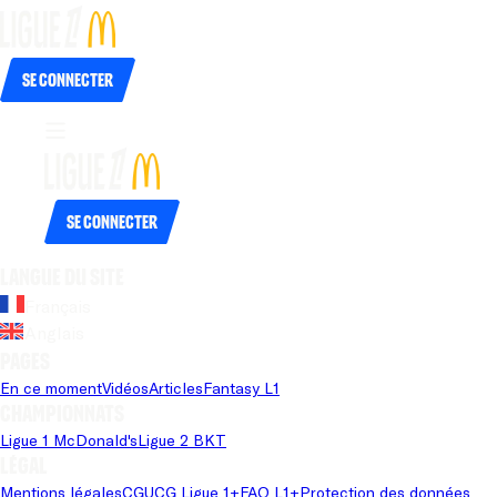
Se connecter
Se connecter
Langue du site
Français
Anglais
Pages
En ce moment
Vidéos
Articles
Fantasy L1
Championnats
Ligue 1 McDonald's
Ligue 2 BKT
Légal
Mentions légales
CGU
CG Ligue 1+
FAQ L1+
Protection des données