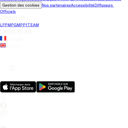
Gestion des cookies
Nos partenaires
Accessibilité
Diffuseurs 
Officiels
Univers LFP
LFP
MPG
MPP
1TEAM
Langue du site
Français
Anglais