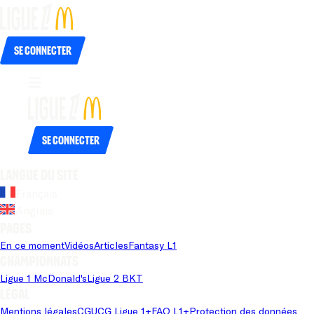
Se connecter
Se connecter
Langue du site
Français
Anglais
Pages
En ce moment
Vidéos
Articles
Fantasy L1
Championnats
Ligue 1 McDonald's
Ligue 2 BKT
Légal
Mentions légales
CGU
CG Ligue 1+
FAQ L1+
Protection des données