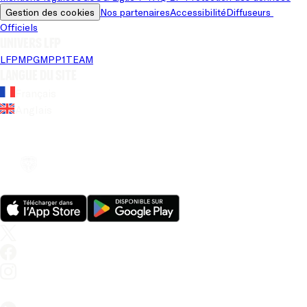
Gestion des cookies
Nos partenaires
Accessibilité
Diffuseurs 
Officiels
Univers LFP
LFP
MPG
MPP
1TEAM
Langue du site
Français
Anglais