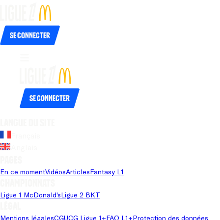
Se connecter
Se connecter
Langue du site
Français
Anglais
Pages
En ce moment
Vidéos
Articles
Fantasy L1
Championnats
Ligue 1 McDonald's
Ligue 2 BKT
Légal
Mentions légales
CGU
CG Ligue 1+
FAQ L1+
Protection des données