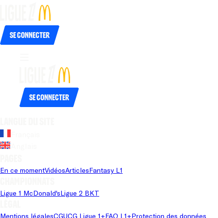
Se connecter
Se connecter
Langue du site
Français
Anglais
Pages
En ce moment
Vidéos
Articles
Fantasy L1
Championnats
Ligue 1 McDonald's
Ligue 2 BKT
Légal
Mentions légales
CGU
CG Ligue 1+
FAQ L1+
Protection des données