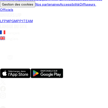
Gestion des cookies
Nos partenaires
Accessibilité
Diffuseurs 
Officiels
Univers LFP
LFP
MPG
MPP
1TEAM
Langue du site
Français
Anglais