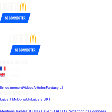
Se connecter
Se connecter
Langue du site
Français
Anglais
Pages
En ce moment
Vidéos
Articles
Fantasy L1
Championnats
Ligue 1 McDonald's
Ligue 2 BKT
Légal
Mentions légales
CGU
CG Ligue 1+
FAQ L1+
Protection des données