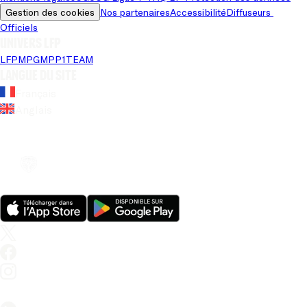
Gestion des cookies
Nos partenaires
Accessibilité
Diffuseurs 
Officiels
Univers LFP
LFP
MPG
MPP
1TEAM
Langue du site
Français
Anglais