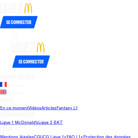
Se connecter
Se connecter
Langue du site
Français
Anglais
Pages
En ce moment
Vidéos
Articles
Fantasy L1
Championnats
Ligue 1 McDonald's
Ligue 2 BKT
Légal
Mentions légales
CGU
CG Ligue 1+
FAQ L1+
Protection des données