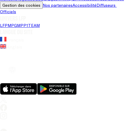
Gestion des cookies
Nos partenaires
Accessibilité
Diffuseurs 
Officiels
Univers LFP
LFP
MPG
MPP
1TEAM
Langue du site
Français
Anglais