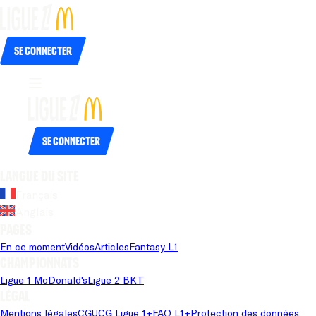
Se connecter
Se connecter
Langue du site
Français
Anglais
Pages
En ce moment
Vidéos
Articles
Fantasy L1
Championnats
Ligue 1 McDonald's
Ligue 2 BKT
Légal
Mentions légales
CGU
CG Ligue 1+
FAQ L1+
Protection des données