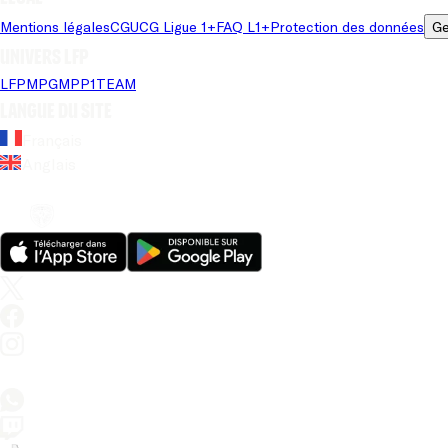
Mentions légales
CGU
CG Ligue 1+
FAQ L1+
Protection des données
Ge
Univers LFP
LFP
MPG
MPP
1TEAM
Langue du site
Français
Anglais