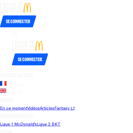
Se connecter
Se connecter
Langue du site
Français
Anglais
Pages
En ce moment
Vidéos
Articles
Fantasy L1
Championnats
Ligue 1 McDonald's
Ligue 2 BKT
Légal