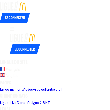
Se connecter
Se connecter
Langue du site
Français
Anglais
Pages
En ce moment
Vidéos
Articles
Fantasy L1
Championnats
Ligue 1 McDonald's
Ligue 2 BKT
Légal