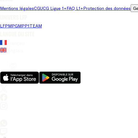
Mentions légales
CGU
CG Ligue 1+
FAQ L1+
Protection des données
Ge
Univers LFP
LFP
MPG
MPP
1TEAM
Langue du site
Français
Anglais