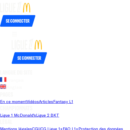
Se connecter
Se connecter
Langue du site
Français
Anglais
Pages
En ce moment
Vidéos
Articles
Fantasy L1
Championnats
Ligue 1 McDonald's
Ligue 2 BKT
Légal
Mentions légales
CGU
CG Ligue 1+
FAQ L1+
Protection des données