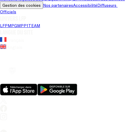
Gestion des cookies
Nos partenaires
Accessibilité
Diffuseurs 
Officiels
Univers LFP
LFP
MPG
MPP
1TEAM
Langue du site
Français
Anglais