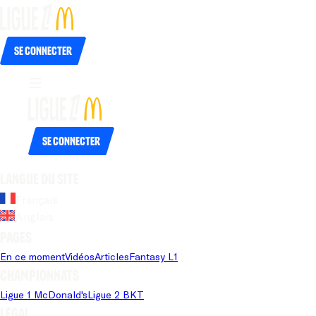
Se connecter
Se connecter
Langue du site
Français
Anglais
Pages
En ce moment
Vidéos
Articles
Fantasy L1
Championnats
Ligue 1 McDonald's
Ligue 2 BKT
Légal