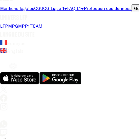
Mentions légales
CGU
CG Ligue 1+
FAQ L1+
Protection des données
Ge
Univers LFP
LFP
MPG
MPP
1TEAM
Langue du site
Français
Anglais