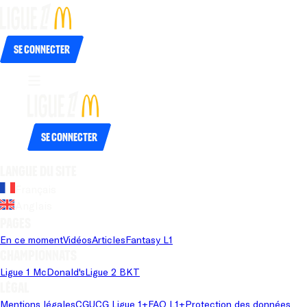
Se connecter
Se connecter
Langue du site
Français
Anglais
Pages
En ce moment
Vidéos
Articles
Fantasy L1
Championnats
Ligue 1 McDonald's
Ligue 2 BKT
Légal
Mentions légales
CGU
CG Ligue 1+
FAQ L1+
Protection des données