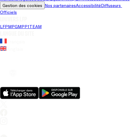
Gestion des cookies
Nos partenaires
Accessibilité
Diffuseurs 
Officiels
Univers LFP
LFP
MPG
MPP
1TEAM
Langue du site
Français
Anglais