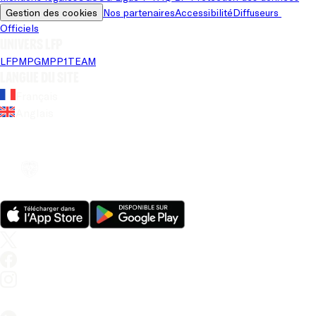
Gestion des cookies
Nos partenaires
Accessibilité
Diffuseurs 
Officiels
Univers LFP
LFP
MPG
MPP
1TEAM
Langue du site
Français
Anglais