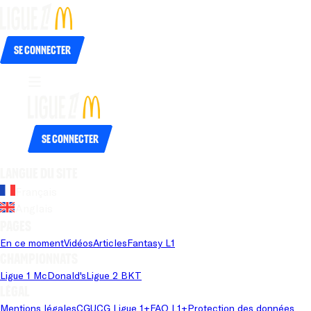
Se connecter
Se connecter
Langue du site
Français
Anglais
Pages
En ce moment
Vidéos
Articles
Fantasy L1
Championnats
Ligue 1 McDonald's
Ligue 2 BKT
Légal
Mentions légales
CGU
CG Ligue 1+
FAQ L1+
Protection des données