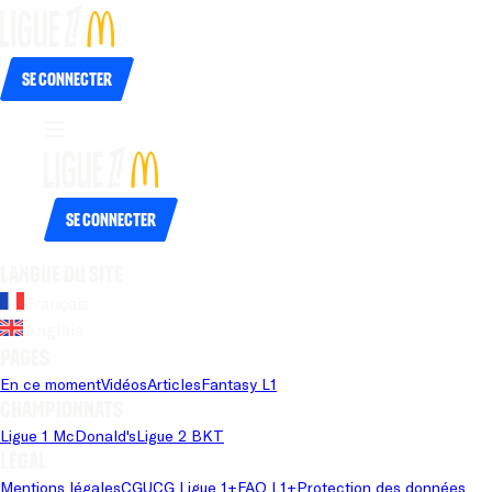
Se connecter
Se connecter
Langue du site
Français
Anglais
Pages
En ce moment
Vidéos
Articles
Fantasy L1
Championnats
Ligue 1 McDonald's
Ligue 2 BKT
Légal
Mentions légales
CGU
CG Ligue 1+
FAQ L1+
Protection des données