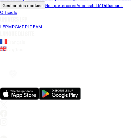
Gestion des cookies
Nos partenaires
Accessibilité
Diffuseurs 
Officiels
Univers LFP
LFP
MPG
MPP
1TEAM
Langue du site
Français
Anglais