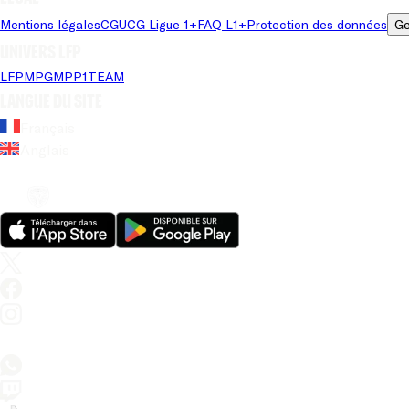
Mentions légales
CGU
CG Ligue 1+
FAQ L1+
Protection des données
Ge
Univers LFP
LFP
MPG
MPP
1TEAM
Langue du site
Français
Anglais