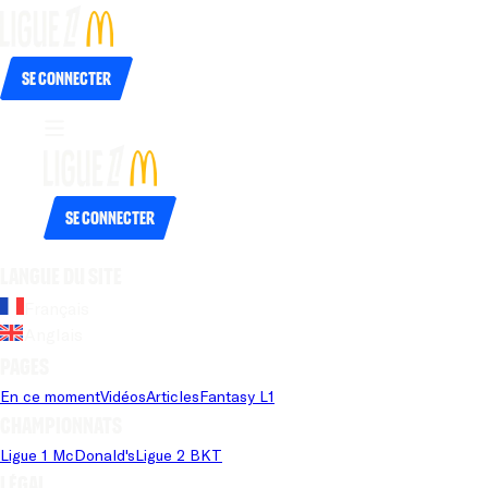
Se connecter
Se connecter
Langue du site
Français
Anglais
Pages
En ce moment
Vidéos
Articles
Fantasy L1
Championnats
Ligue 1 McDonald's
Ligue 2 BKT
Légal