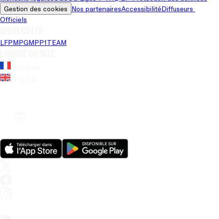
Gestion des cookies
Nos partenaires
Accessibilité
Diffuseurs 
Officiels
Univers LFP
LFP
MPG
MPP
1TEAM
Langue du site
Français
Anglais