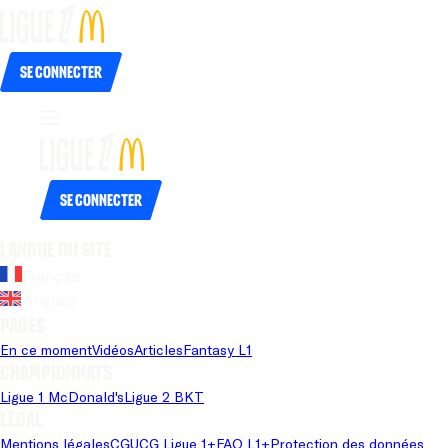
Se connecter
Se connecter
Langue du site
Français
Anglais
Pages
En ce moment
Vidéos
Articles
Fantasy L1
Championnats
Ligue 1 McDonald's
Ligue 2 BKT
Légal
Mentions légales
CGU
CG Ligue 1+
FAQ L1+
Protection des données