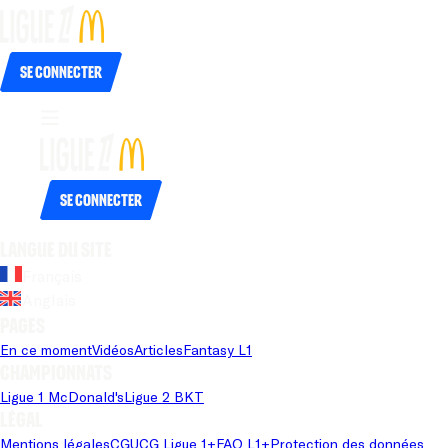
Se connecter
Se connecter
Langue du site
Français
Anglais
Pages
En ce moment
Vidéos
Articles
Fantasy L1
Championnats
Ligue 1 McDonald's
Ligue 2 BKT
Légal
Mentions légales
CGU
CG Ligue 1+
FAQ L1+
Protection des données