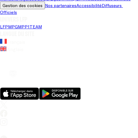
Gestion des cookies
Nos partenaires
Accessibilité
Diffuseurs 
Officiels
Univers LFP
LFP
MPG
MPP
1TEAM
Langue du site
Français
Anglais