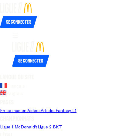
Se connecter
Se connecter
Langue du site
Français
Anglais
Pages
En ce moment
Vidéos
Articles
Fantasy L1
Championnats
Ligue 1 McDonald's
Ligue 2 BKT
Légal