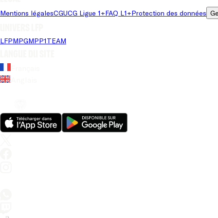
Mentions légales
CGU
CG Ligue 1+
FAQ L1+
Protection des données
Ge
Univers LFP
LFP
MPG
MPP
1TEAM
Langue du site
Français
Anglais