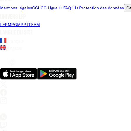
Mentions légales
CGU
CG Ligue 1+
FAQ L1+
Protection des données
Ge
Univers LFP
LFP
MPG
MPP
1TEAM
Langue du site
Français
Anglais