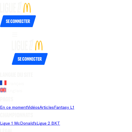
Se connecter
Se connecter
Langue du site
Français
Anglais
Pages
En ce moment
Vidéos
Articles
Fantasy L1
Championnats
Ligue 1 McDonald's
Ligue 2 BKT
Légal