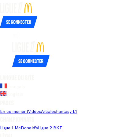
Se connecter
Se connecter
Langue du site
Français
Anglais
Pages
En ce moment
Vidéos
Articles
Fantasy L1
Championnats
Ligue 1 McDonald's
Ligue 2 BKT
Légal