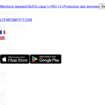
Mentions légales
CGU
CG Ligue 1+
FAQ L1+
Protection des données
Ge
Univers LFP
LFP
MPG
MPP
1TEAM
Langue du site
Français
Anglais