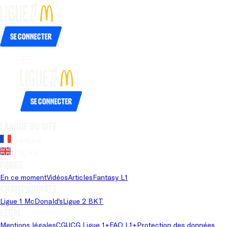
Se connecter
Se connecter
Langue du site
Français
Anglais
Pages
En ce moment
Vidéos
Articles
Fantasy L1
Championnats
Ligue 1 McDonald's
Ligue 2 BKT
Légal
Mentions légales
CGU
CG Ligue 1+
FAQ L1+
Protection des données