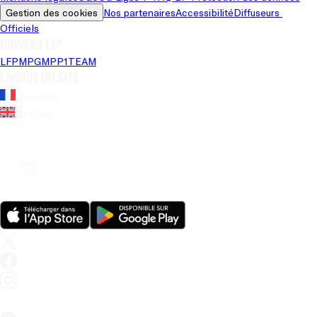
Gestion des cookies
Nos partenaires
Accessibilité
Diffuseurs 
Officiels
Univers LFP
LFP
MPG
MPP
1TEAM
Langue du site
Français
Anglais