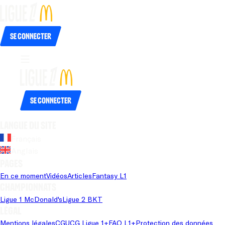
Se connecter
Se connecter
Langue du site
Français
Anglais
Pages
En ce moment
Vidéos
Articles
Fantasy L1
Championnats
Ligue 1 McDonald's
Ligue 2 BKT
Légal
Mentions légales
CGU
CG Ligue 1+
FAQ L1+
Protection des données