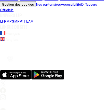
Gestion des cookies
Nos partenaires
Accessibilité
Diffuseurs 
Officiels
Univers LFP
LFP
MPG
MPP
1TEAM
Langue du site
Français
Anglais