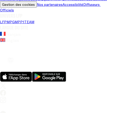
Gestion des cookies
Nos partenaires
Accessibilité
Diffuseurs 
Officiels
Univers LFP
LFP
MPG
MPP
1TEAM
Langue du site
Français
Anglais