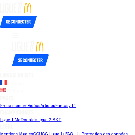
Se connecter
Se connecter
Langue du site
Français
Anglais
Pages
En ce moment
Vidéos
Articles
Fantasy L1
Championnats
Ligue 1 McDonald's
Ligue 2 BKT
Légal
Mentions légales
CGU
CG Ligue 1+
FAQ L1+
Protection des données