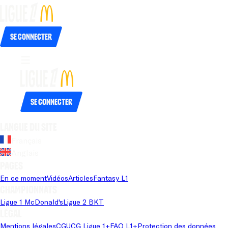
Se connecter
Se connecter
Langue du site
Français
Anglais
Pages
En ce moment
Vidéos
Articles
Fantasy L1
Championnats
Ligue 1 McDonald's
Ligue 2 BKT
Légal
Mentions légales
CGU
CG Ligue 1+
FAQ L1+
Protection des données