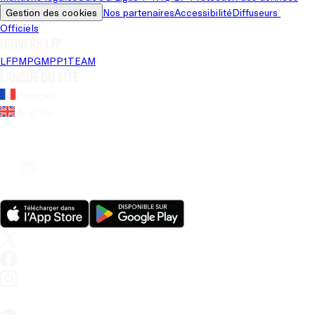
Gestion des cookies
Nos partenaires
Accessibilité
Diffuseurs 
Officiels
Univers LFP
LFP
MPG
MPP
1TEAM
Langue du site
Français
Anglais