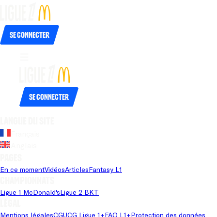
Se connecter
Se connecter
Langue du site
Français
Anglais
Pages
En ce moment
Vidéos
Articles
Fantasy L1
Championnats
Ligue 1 McDonald's
Ligue 2 BKT
Légal
Mentions légales
CGU
CG Ligue 1+
FAQ L1+
Protection des données