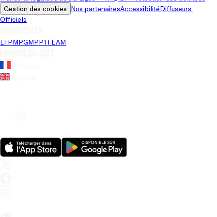
Gestion des cookies
Nos partenaires
Accessibilité
Diffuseurs 
Officiels
Univers LFP
LFP
MPG
MPP
1TEAM
Langue du site
Français
Anglais