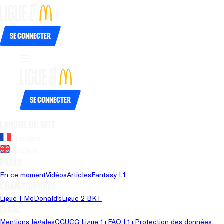
Se connecter
Se connecter
Langue du site
Français
Anglais
Pages
En ce moment
Vidéos
Articles
Fantasy L1
Championnats
Ligue 1 McDonald's
Ligue 2 BKT
Légal
Mentions légales
CGU
CG Ligue 1+
FAQ L1+
Protection des données