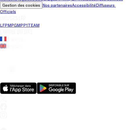
Gestion des cookies
Nos partenaires
Accessibilité
Diffuseurs 
Officiels
Univers LFP
LFP
MPG
MPP
1TEAM
Langue du site
Français
Anglais