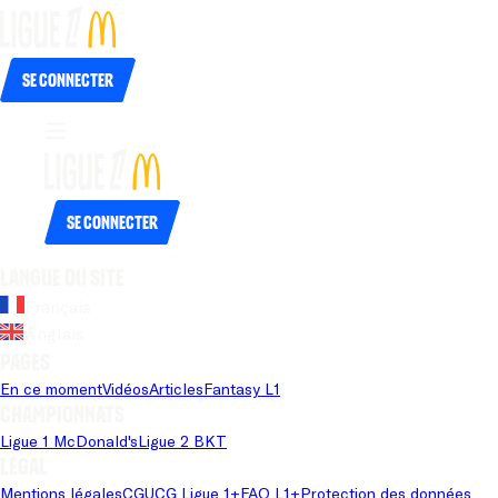
Se connecter
Se connecter
Langue du site
Français
Anglais
Pages
En ce moment
Vidéos
Articles
Fantasy L1
Championnats
Ligue 1 McDonald's
Ligue 2 BKT
Légal
Mentions légales
CGU
CG Ligue 1+
FAQ L1+
Protection des données