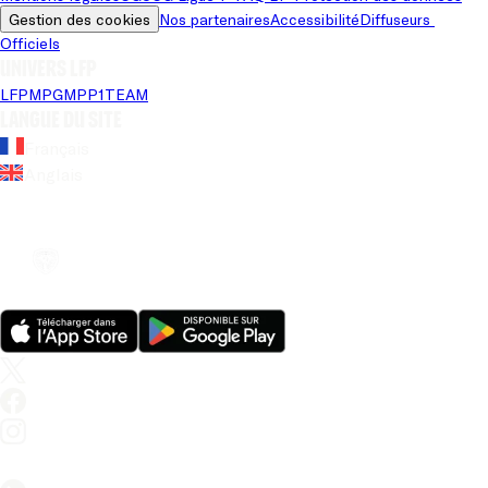
Gestion des cookies
Nos partenaires
Accessibilité
Diffuseurs 
Officiels
Univers LFP
LFP
MPG
MPP
1TEAM
Langue du site
Français
Anglais