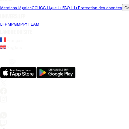
Mentions légales
CGU
CG Ligue 1+
FAQ L1+
Protection des données
Ge
Univers LFP
LFP
MPG
MPP
1TEAM
Langue du site
Français
Anglais