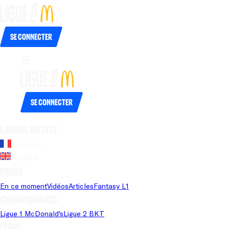
Se connecter
Se connecter
Langue du site
Français
Anglais
Pages
En ce moment
Vidéos
Articles
Fantasy L1
Championnats
Ligue 1 McDonald's
Ligue 2 BKT
Légal