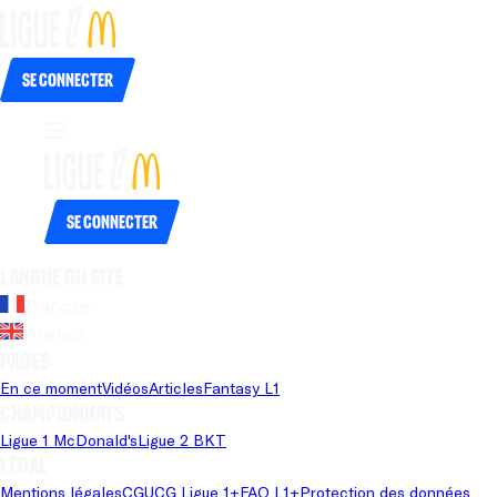
Se connecter
Se connecter
Langue du site
Français
Anglais
Pages
En ce moment
Vidéos
Articles
Fantasy L1
Championnats
Ligue 1 McDonald's
Ligue 2 BKT
Légal
Mentions légales
CGU
CG Ligue 1+
FAQ L1+
Protection des données