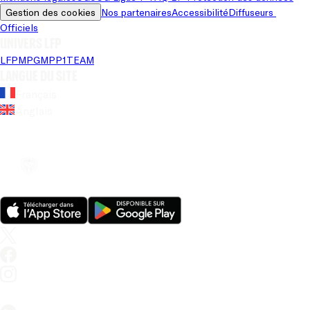
Gestion des cookies
Nos partenaires
Accessibilité
Diffuseurs 
Officiels
Univers LFP
LFP
MPG
MPP
1TEAM
Langue du site
Français
Anglais