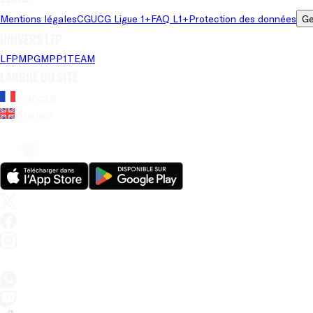
Mentions légales
CGU
CG Ligue 1+
FAQ L1+
Protection des données
Ge
Univers LFP
LFP
MPG
MPP
1TEAM
Langue du site
Français
Anglais