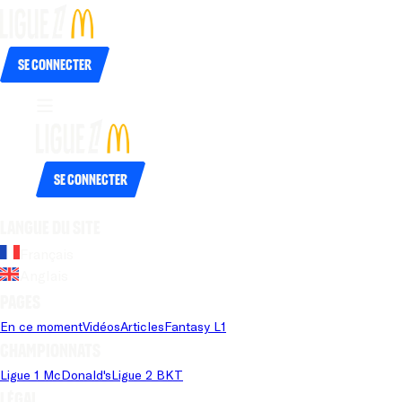
Se connecter
Se connecter
Langue du site
Français
Anglais
Pages
En ce moment
Vidéos
Articles
Fantasy L1
Championnats
Ligue 1 McDonald's
Ligue 2 BKT
Légal