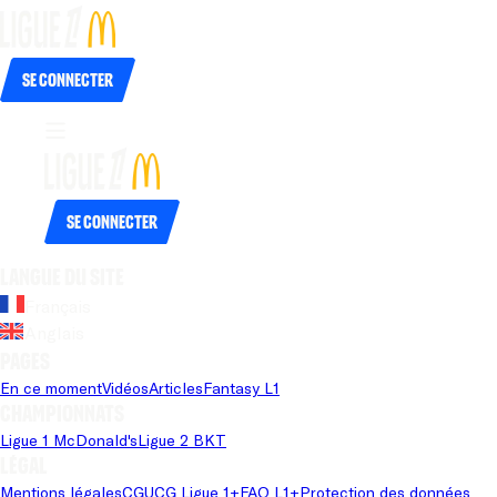
Se connecter
Se connecter
Langue du site
Français
Anglais
Pages
En ce moment
Vidéos
Articles
Fantasy L1
Championnats
Ligue 1 McDonald's
Ligue 2 BKT
Légal
Mentions légales
CGU
CG Ligue 1+
FAQ L1+
Protection des données