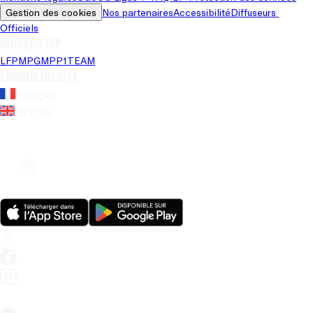
Gestion des cookies
Nos partenaires
Accessibilité
Diffuseurs 
Officiels
Univers LFP
LFP
MPG
MPP
1TEAM
Langue du site
Français
Anglais