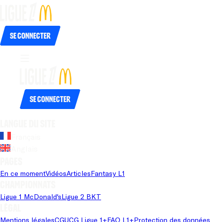
Se connecter
Se connecter
Langue du site
Français
Anglais
Pages
En ce moment
Vidéos
Articles
Fantasy L1
Championnats
Ligue 1 McDonald's
Ligue 2 BKT
Légal
Mentions légales
CGU
CG Ligue 1+
FAQ L1+
Protection des données