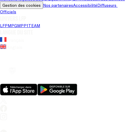
Gestion des cookies
Nos partenaires
Accessibilité
Diffuseurs 
Officiels
Univers LFP
LFP
MPG
MPP
1TEAM
Langue du site
Français
Anglais