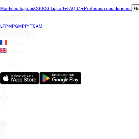
Mentions légales
CGU
CG Ligue 1+
FAQ L1+
Protection des données
Ge
Univers LFP
LFP
MPG
MPP
1TEAM
Langue du site
Français
Anglais