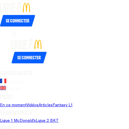
Se connecter
Se connecter
Langue du site
Français
Anglais
Pages
En ce moment
Vidéos
Articles
Fantasy L1
Championnats
Ligue 1 McDonald's
Ligue 2 BKT
Légal