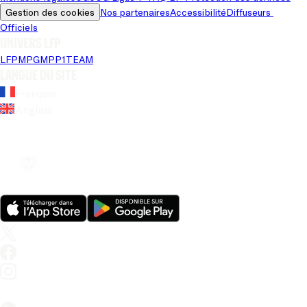
Gestion des cookies
Nos partenaires
Accessibilité
Diffuseurs 
Officiels
Univers LFP
LFP
MPG
MPP
1TEAM
Langue du site
Français
Anglais