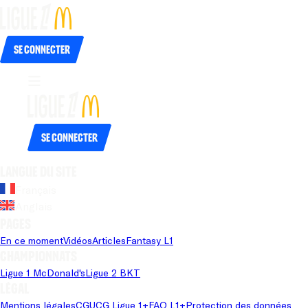
Se connecter
Se connecter
Langue du site
Français
Anglais
Pages
En ce moment
Vidéos
Articles
Fantasy L1
Championnats
Ligue 1 McDonald's
Ligue 2 BKT
Légal
Mentions légales
CGU
CG Ligue 1+
FAQ L1+
Protection des données