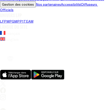
Gestion des cookies
Nos partenaires
Accessibilité
Diffuseurs 
Officiels
Univers LFP
LFP
MPG
MPP
1TEAM
Langue du site
Français
Anglais