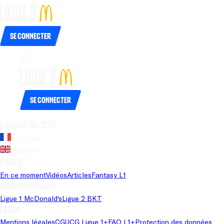
Se connecter
Se connecter
Langue du site
Français
Anglais
Pages
En ce moment
Vidéos
Articles
Fantasy L1
Championnats
Ligue 1 McDonald's
Ligue 2 BKT
Légal
Mentions légales
CGU
CG Ligue 1+
FAQ L1+
Protection des données