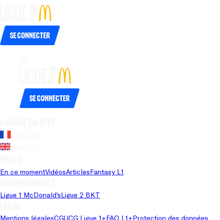
Se connecter
Se connecter
Langue du site
Français
Anglais
Pages
En ce moment
Vidéos
Articles
Fantasy L1
Championnats
Ligue 1 McDonald's
Ligue 2 BKT
Légal
Mentions légales
CGU
CG Ligue 1+
FAQ L1+
Protection des données