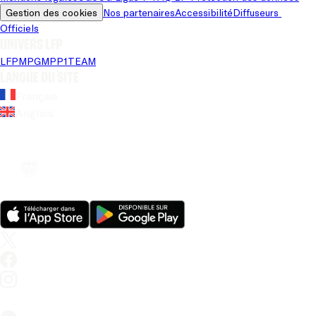
Gestion des cookies
Nos partenaires
Accessibilité
Diffuseurs 
Officiels
Univers LFP
LFP
MPG
MPP
1TEAM
Langue du site
Français
Anglais