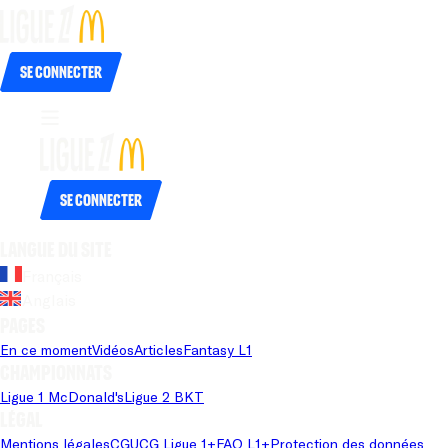
Se connecter
Se connecter
Langue du site
Français
Anglais
Pages
En ce moment
Vidéos
Articles
Fantasy L1
Championnats
Ligue 1 McDonald's
Ligue 2 BKT
Légal
Mentions légales
CGU
CG Ligue 1+
FAQ L1+
Protection des données