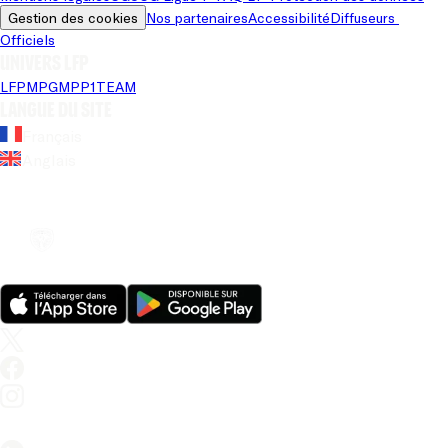
Gestion des cookies
Nos partenaires
Accessibilité
Diffuseurs 
Officiels
Univers LFP
LFP
MPG
MPP
1TEAM
Langue du site
Français
Anglais