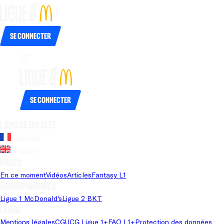
Se connecter
Se connecter
Langue du site
Français
Anglais
Pages
En ce moment
Vidéos
Articles
Fantasy L1
Championnats
Ligue 1 McDonald's
Ligue 2 BKT
Légal
Mentions légales
CGU
CG Ligue 1+
FAQ L1+
Protection des données