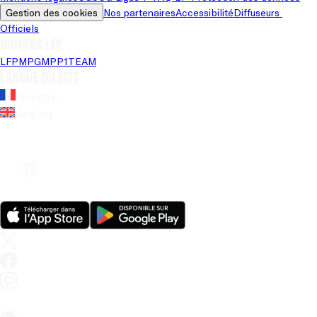
Gestion des cookies
Nos partenaires
Accessibilité
Diffuseurs 
Officiels
Univers LFP
LFP
MPG
MPP
1TEAM
Langue du site
Français
Anglais