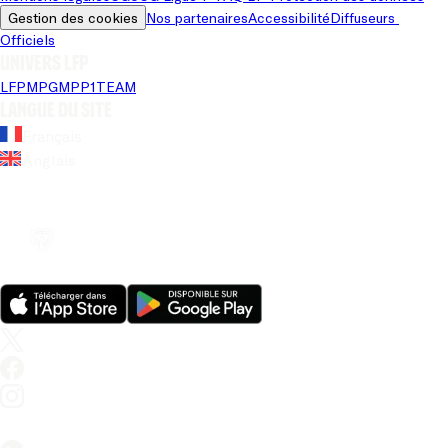
Gestion des cookies
Nos partenaires
Accessibilité
Diffuseurs 
Officiels
Univers LFP
LFP
MPG
MPP
1TEAM
Langue du site
Français
Anglais