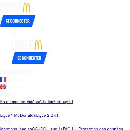
Se connecter
Se connecter
Langue du site
Français
Anglais
Pages
En ce moment
Vidéos
Articles
Fantasy L1
Championnats
Ligue 1 McDonald's
Ligue 2 BKT
Légal
Mentions légales
CGU
CG Ligue 1+
FAQ L1+
Protection des données