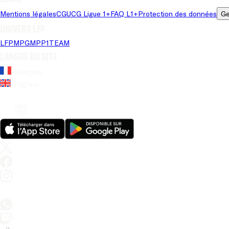
Mentions légales
CGU
CG Ligue 1+
FAQ L1+
Protection des données
Ge
Univers LFP
LFP
MPG
MPP
1TEAM
Langue du site
Français
Anglais