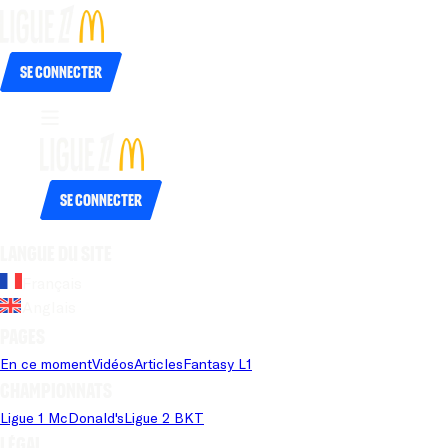
Se connecter
Se connecter
Langue du site
Français
Anglais
Pages
En ce moment
Vidéos
Articles
Fantasy L1
Championnats
Ligue 1 McDonald's
Ligue 2 BKT
Légal