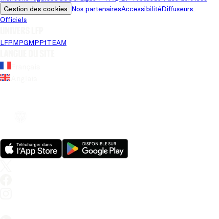
Gestion des cookies
Nos partenaires
Accessibilité
Diffuseurs 
Officiels
Univers LFP
LFP
MPG
MPP
1TEAM
Langue du site
Français
Anglais