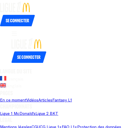
Se connecter
Se connecter
Langue du site
Français
Anglais
Pages
En ce moment
Vidéos
Articles
Fantasy L1
Championnats
Ligue 1 McDonald's
Ligue 2 BKT
Légal
Mentions légales
CGU
CG Ligue 1+
FAQ L1+
Protection des données