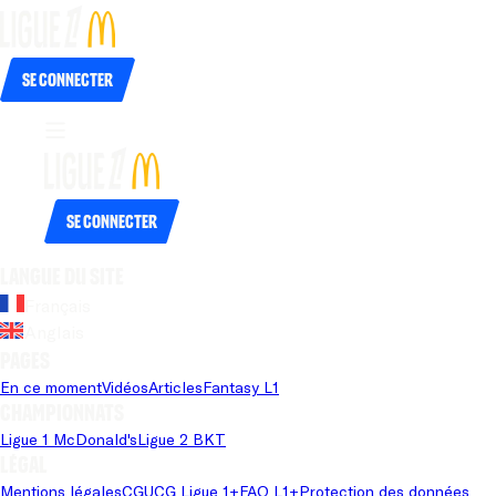
Se connecter
Se connecter
Langue du site
Français
Anglais
Pages
En ce moment
Vidéos
Articles
Fantasy L1
Championnats
Ligue 1 McDonald's
Ligue 2 BKT
Légal
Mentions légales
CGU
CG Ligue 1+
FAQ L1+
Protection des données