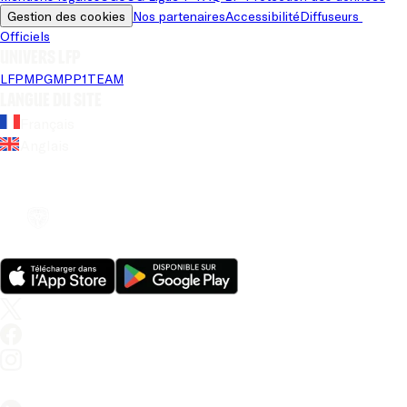
Gestion des cookies
Nos partenaires
Accessibilité
Diffuseurs 
Officiels
Univers LFP
LFP
MPG
MPP
1TEAM
Langue du site
Français
Anglais