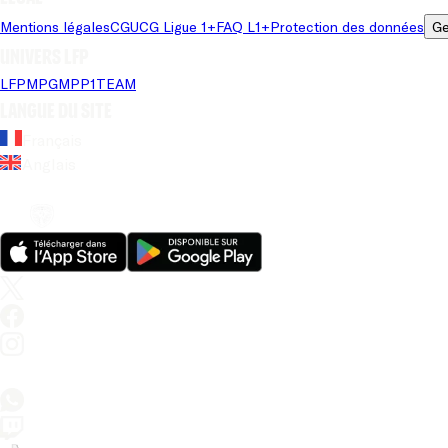
Mentions légales
CGU
CG Ligue 1+
FAQ L1+
Protection des données
Ge
Univers LFP
LFP
MPG
MPP
1TEAM
Langue du site
Français
Anglais