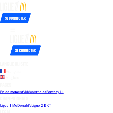
Se connecter
Se connecter
Langue du site
Français
Anglais
Pages
En ce moment
Vidéos
Articles
Fantasy L1
Championnats
Ligue 1 McDonald's
Ligue 2 BKT
Légal