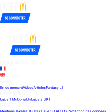
Se connecter
Se connecter
Langue du site
Français
Anglais
Pages
En ce moment
Vidéos
Articles
Fantasy L1
Championnats
Ligue 1 McDonald's
Ligue 2 BKT
Légal
Mentions légales
CGU
CG Ligue 1+
FAQ L1+
Protection des données