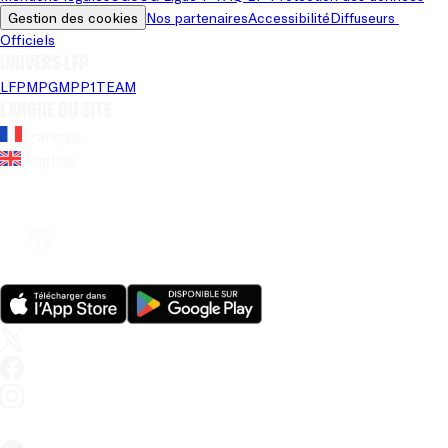
Gestion des cookies
Nos partenaires
Accessibilité
Diffuseurs 
Officiels
Univers LFP
LFP
MPG
MPP
1TEAM
Langue du site
Français
Anglais